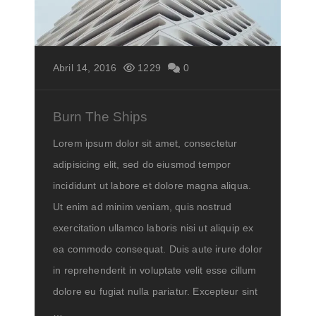
Abril 14, 2016
1229
0
Burn The Ships
Lorem ipsum dolor sit amet, consectetur
adipisicing elit, sed do eiusmod tempor
incididunt ut labore et dolore magna aliqua.
Ut enim ad minim veniam, quis nostrud
exercitation ullamco laboris nisi ut aliquip ex
ea commodo consequat. Duis aute irure dolor
in reprehenderit in voluptate velit esse cillum
dolore eu fugiat nulla pariatur. Excepteur sint
…