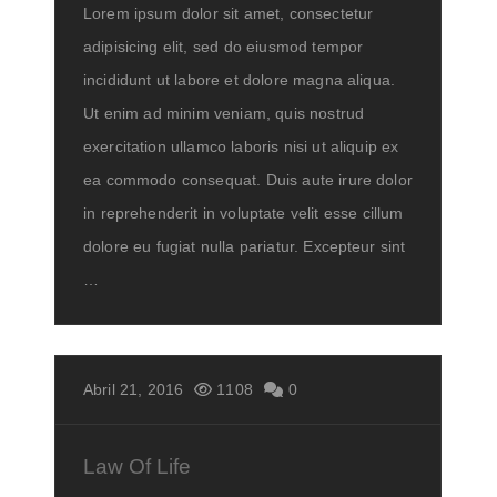
Lorem ipsum dolor sit amet, consectetur
adipisicing elit, sed do eiusmod tempor
incididunt ut labore et dolore magna aliqua.
Ut enim ad minim veniam, quis nostrud
exercitation ullamco laboris nisi ut aliquip ex
ea commodo consequat. Duis aute irure dolor
in reprehenderit in voluptate velit esse cillum
dolore eu fugiat nulla pariatur. Excepteur sint
…
Abril 21, 2016
1108
0
Law Of Life