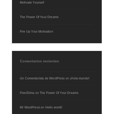
Motivate Yourself
The Power Of Your Dreams
Fire Up Your Motivation
Comentarios recientes
Un Comentarista de WordPress
en
¡Hola mundo!
PixelDima
en
The Power Of Your Dreams
Mr WordPress
en
Hello world!