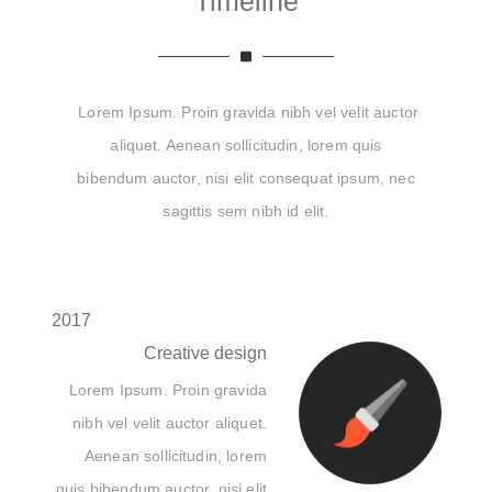
Timeline
Lorem Ipsum. Proin gravida nibh vel velit auctor
aliquet. Aenean sollicitudin, lorem quis
bibendum auctor, nisi elit consequat ipsum, nec
sagittis sem nibh id elit.
2017
Creative design
Lorem Ipsum. Proin gravida
nibh vel velit auctor aliquet.
Aenean sollicitudin, lorem
quis bibendum auctor, nisi elit