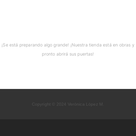
proyectos por
anunciar
¡Se está preparando algo grande! ¡Nuestra tienda está en obras y
pronto abrirá sus puertas!
Copyright © 2024 Verónica López M.