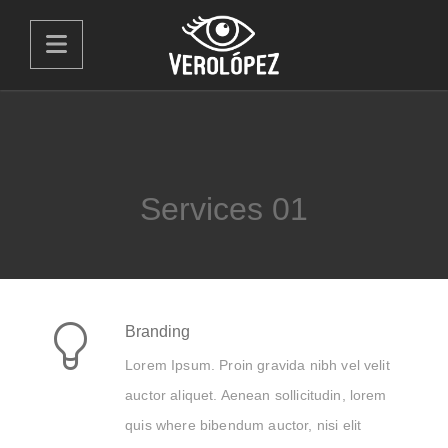
Services 01
Branding
Lorem Ipsum. Proin gravida nibh vel velit
auctor aliquet. Aenean sollicitudin, lorem
quis where bibendum auctor, nisi elit