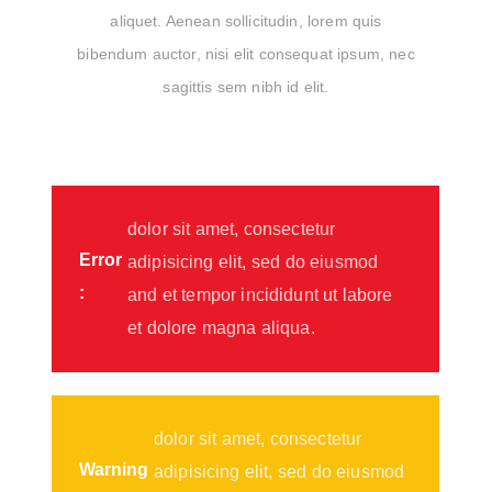
aliquet. Aenean sollicitudin, lorem quis
bibendum auctor, nisi elit consequat ipsum, nec
sagittis sem nibh id elit.
dolor sit amet, consectetur
Error
adipisicing elit, sed do eiusmod
:
and et tempor incididunt ut labore
et dolore magna aliqua.
dolor sit amet, consectetur
Warning
adipisicing elit, sed do eiusmod