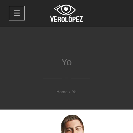
Yo
Home
/
Yo